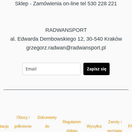
Sklep - Zamówienia on-line tel 530 228 221
RADWANSPORT
al. Edwarda Dembowskiego 12, 30-540 Kraków
grzegorz.radwan@radwansport.pl
Zapisz się
Obozy i
Dokumenty
Regulamin
Zwroty i
tacja
półkolonie
do
Wysyłka
F
sklepu
wymiany