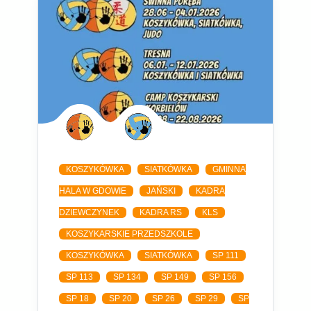
KOSZYKÓWKA
SIATKÓWKA
GMINNA
HALA W GDOWIE
JAŃSKI
KADRA
DZIEWCZYNEK
KADRA RS
KLS
KOSZYKARSKIE PRZEDSZKOLE
KOSZYKÓWKA
SIATKÓWKA
SP 111
SP 113
SP 134
SP 149
SP 156
SP 18
SP 20
SP 26
SP 29
SP