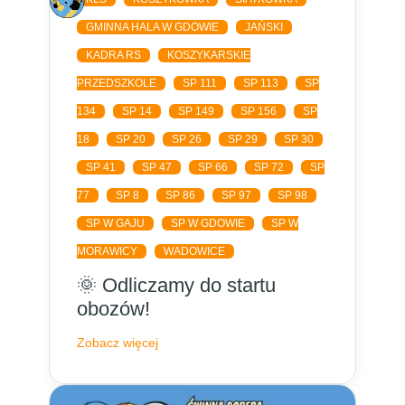
GMINNA HALA W GDOWIE
JAŃSKI
KADRA RS
KOSZYKARSKIE
PRZEDSZKOLE
SP 111
SP 113
SP
134
SP 14
SP 149
SP 156
SP
18
SP 20
SP 26
SP 29
SP 30
SP 41
SP 47
SP 66
SP 72
SP
77
SP 8
SP 86
SP 97
SP 98
SP W GAJU
SP W GDOWIE
SP W
MORAWICY
WADOWICE
🌞 Odliczamy do startu
obozów!
Zobacz więcej