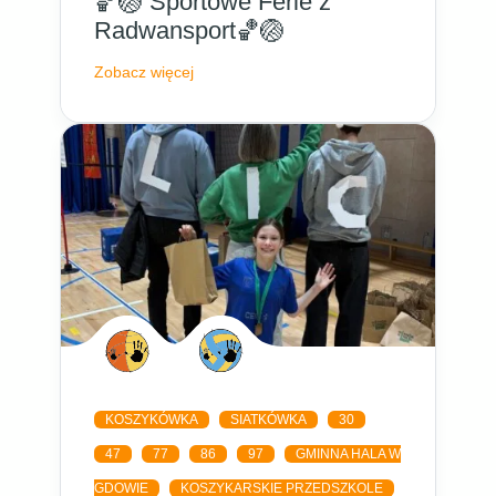
🏀🏐 Sportowe Ferie z
Radwansport🏀🏐
Zobacz więcej
KOSZYKÓWKA
SIATKÓWKA
30
47
77
86
97
GMINNA HALA W
GDOWIE
KOSZYKARSKIE PRZEDSZKOLE