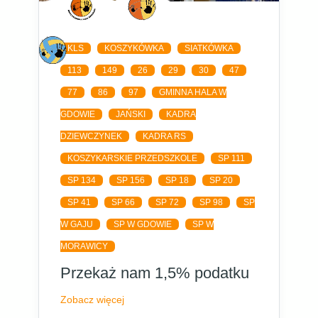
KLS
KOSZYKÓWKA
SIATKÓWKA
113
149
26
29
30
47
77
86
97
GMINNA HALA W
GDOWIE
JAŃSKI
KADRA
DZIEWCZYNEK
KADRA RS
KOSZYKARSKIE PRZEDSZKOLE
SP 111
SP 134
SP 156
SP 18
SP 20
SP 41
SP 66
SP 72
SP 98
SP
W GAJU
SP W GDOWIE
SP W
MORAWICY
Przekaż nam 1,5% podatku
Zobacz więcej