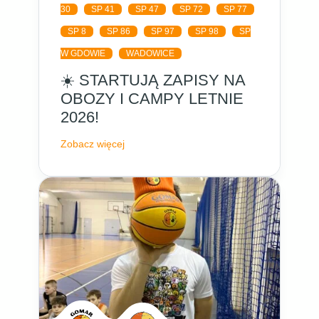
30
SP 41
SP 47
SP 72
SP 77
SP 8
SP 86
SP 97
SP 98
SP
W GDOWIE
WADOWICE
☀️ STARTUJĄ ZAPISY NA
OBOZY I CAMPY LETNIE
2026!
Zobacz więcej