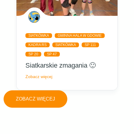
SIATKÓWKA
GMINNA HALA W GDOWIE
KADRA RS
SIATKÓWKA
SP 111
SP 20
SP 47
Siatkarskie zmagania 🙂
Zobacz więcej
ZOBACZ WIĘCEJ