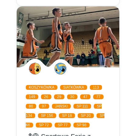
KOSZYKÓWKA
SIATKÓWKA
113
149
26
29
30
47
77
86
97
JAŃSKI
SP 111
SP
134
SP 156
SP 18
SP 20
SP
66
SP 72
SP 77
SP 98