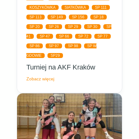
KOSZYKÓWKA
SIATKÓWKA
SP 111
SP 113
SP 149
SP 156
SP 18
SP 20
SP 26
SP 29
SP 30
SP
41
SP 47
SP 66
SP 72
SP 77
SP 86
SP 97
SP 98
SP W
GDOWIE
SP29
Turniej na AKF Kraków
Zobacz więcej