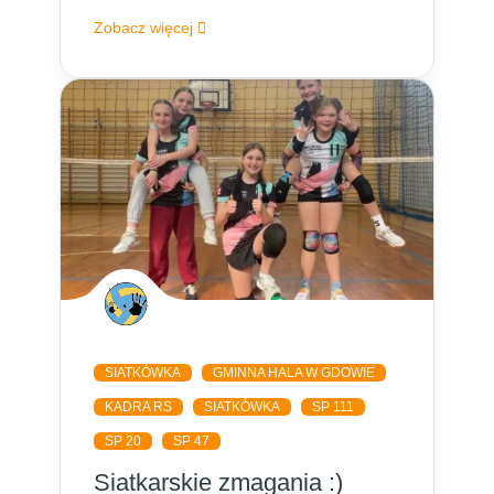
Zobacz więcej
SIATKÓWKA
GMINNA HALA W GDOWIE
KADRA RS
SIATKÓWKA
SP 111
SP 20
SP 47
Siatkarskie zmagania :)