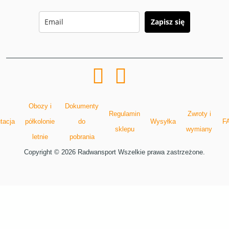
Zapisz się
Obozy i
Dokumenty
Regulamin
Zwroty i
tacja
półkolonie
do
Wysyłka
F
sklepu
wymiany
letnie
pobrania
Copyright © 2026 Radwansport Wszelkie prawa zastrzeżone.