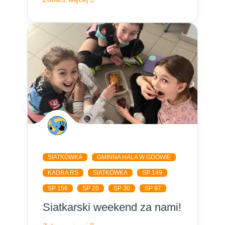
SIATKÓWKA
GMINNA HALA W GDOWIE
KADRA RS
SIATKÓWKA
SP 149
SP 156
SP 20
SP 30
SP 97
Siatkarski weekend za nami!