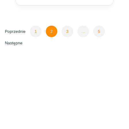
Stronicowanie
Poprzednie
1
2
3
…
5
wpisów
Następne