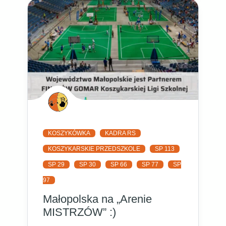
KOSZYKÓWKA
KADRA RS
KOSZYKARSKIE PRZEDSZKOLE
SP 113
SP 29
SP 30
SP 66
SP 77
SP
97
Małopolska na „Arenie
MISTRZÓW” :)