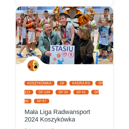
KOSZYKÓWKA
29
KADRA RS
SP
113
SP 149
SP 30
SP 41
SP
66
SP 97
Mała Liga Radwansport
2024 Koszykówka