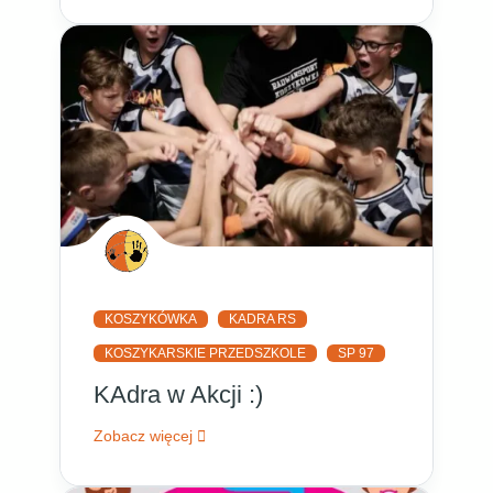
KOSZYKÓWKA
KADRA RS
KOSZYKARSKIE PRZEDSZKOLE
SP 97
KAdra w Akcji :)
Zobacz więcej