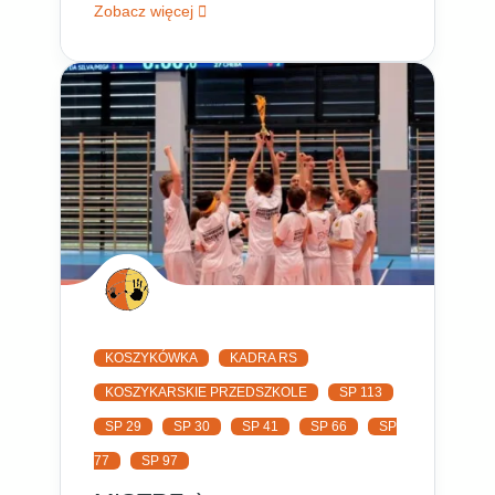
Zobacz więcej
KOSZYKÓWKA
KADRA RS
KOSZYKARSKIE PRZEDSZKOLE
SP 113
SP 29
SP 30
SP 41
SP 66
SP
77
SP 97