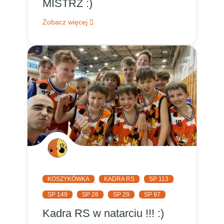
MISTRZ :)
Zobacz więcej
KOSZYKÓWKA
KADRA RS
SP 113
SP 149
SP 26
SP 29
SP 97
Kadra RS w natarciu !!! :)