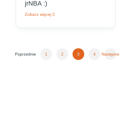
jrNBA :)
Zobacz więcej
Stronicowanie
Poprzednie
1
2
3
4
Następne
wpisów