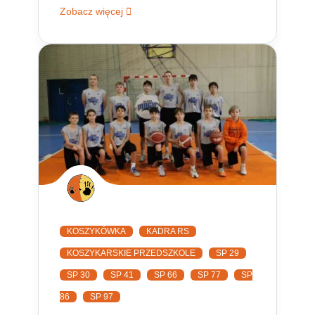
Zobacz więcej
KOSZYKÓWKA
KADRA RS
KOSZYKARSKIE PRZEDSZKOLE
SP 29
SP 30
SP 41
SP 66
SP 77
SP
86
SP 97