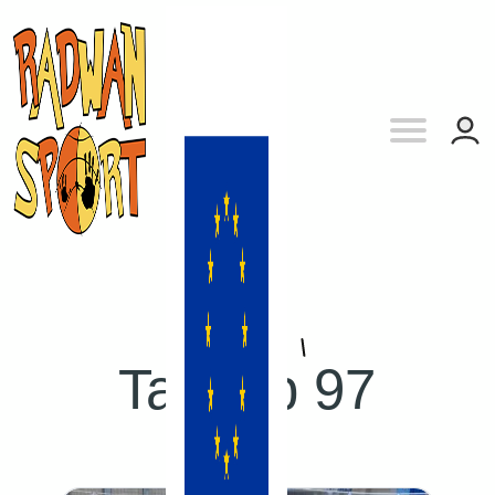
Tag:
sp 97