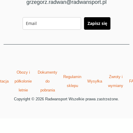
grzegorz.radwan@radwansport.pl
Zapisz się
Obozy i
Dokumenty
Regulamin
Zwroty i
tacja
półkolonie
do
Wysyłka
F
sklepu
wymiany
letnie
pobrania
Copyright © 2026 Radwansport Wszelkie prawa zastrzeżone.