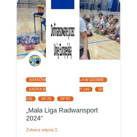
SIATKÓWKA
GMINNA HALA W GDOWIE
KADRA RS
SP 111
SP 149
SP
156
SP 20
SP 97
„Mała Liga Radwansport
2024”
Zobacz więcej