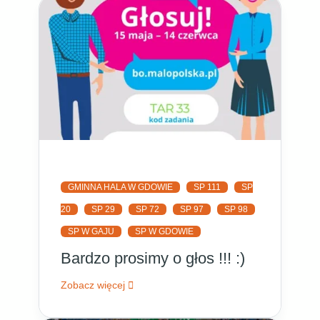
GMINNA HALA W GDOWIE
SP 111
SP
20
SP 29
SP 72
SP 97
SP 98
SP W GAJU
SP W GDOWIE
Bardzo prosimy o głos !!! :)
Zobacz więcej