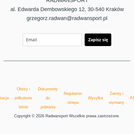
RADWANSPORT
al. Edwarda Dembowskiego 12, 30-540 Kraków
grzegorz.radwan@radwansport.pl
Zapisz się
Obozy i
Dokumenty
Regulamin
Zwroty i
tacja
półkolonie
do
Wysyłka
F
sklepu
wymiany
letnie
pobrania
Copyright © 2026 Radwansport Wszelkie prawa zastrzeżone.