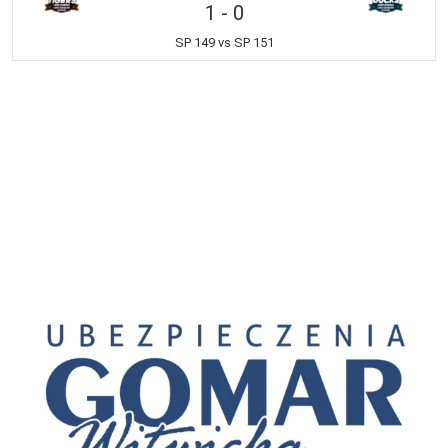
1
-
0
SP 149 vs SP 151