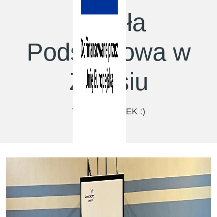
Szkoła
Podstawowa w
Zalasiu
Trener: SŁAWEK :)