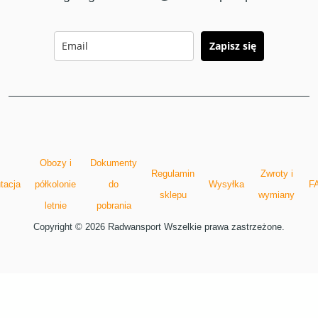
Zapisz się
Obozy i
Dokumenty
Regulamin
Zwroty i
tacja
półkolonie
do
Wysyłka
F
sklepu
wymiany
letnie
pobrania
Copyright © 2026 Radwansport Wszelkie prawa zastrzeżone.