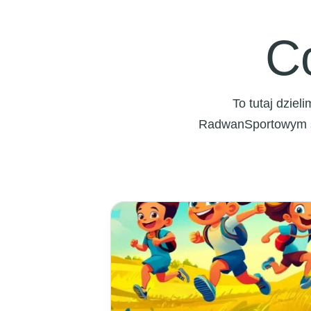
C
To tutaj dzie
RadwanSportowym św