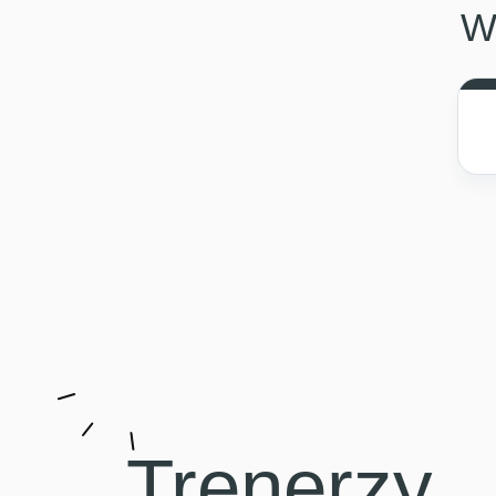
W
Trenerzy