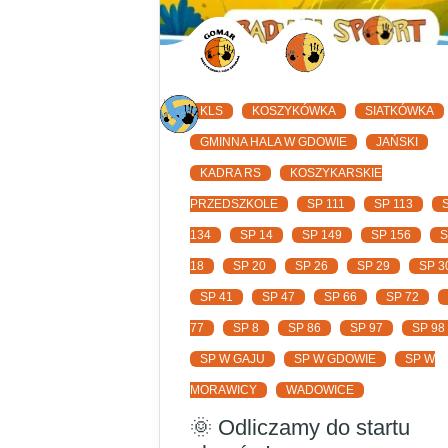
KLS
KOSZYKÓWKA
SIATKÓWKA
GMINNA HALA W GDOWIE
JAŃSKI
KADRA RS
KOSZYKARSKIE
PRZEDSZKOLE
SP 111
SP 113
134
SP 14
SP 149
SP 156
18
SP 20
SP 26
SP 29
SP 3
SP 41
SP 47
SP 66
SP 72
77
SP 8
SP 86
SP 97
SP 98
SP W GAJU
SP W GDOWIE
SP W
MORAWICY
WADOWICE
🌞 Odliczamy do startu