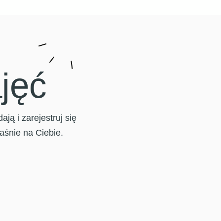
jęć
ą i zarejestruj się
łaśnie na Ciebie.