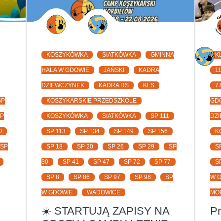
KOSZYKÓWKA
SIATKÓWKA
GMINNA
K
HALA W GDOWIE
JAŃSKI
KADRA
1
DZIEWCZYNEK
KADRA RS
KLS
7
SP
KOSZYKARSKIE PRZEDSZKOLE
GD
SP
KOSZYKÓWKA
SIATKÓWKA
SP 111
DZ
0
SP 113
SP 134
SP 149
SP 156
K
SP
SP 18
SP 20
SP 26
SP 29
SP
S
30
SP 41
SP 47
SP 72
SP 77
S
SP 8
SP 86
SP 97
SP 98
SP
W 
W GDOWIE
WADOWICE
MO
☀️ STARTUJĄ ZAPISY NA
P