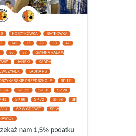
LS
KOSZYKÓWKA
SIATKÓWKA
13
149
26
29
30
47
7
86
97
GMINNA HALA W
OWIE
JAŃSKI
KADRA
IEWCZYNEK
KADRA RS
OSZYKARSKIE PRZEDSZKOLE
SP 111
P 134
SP 156
SP 18
SP 20
P 41
SP 66
SP 72
SP 98
SP
GAJU
SP W GDOWIE
SP W
RAWICY
rzekaż nam 1,5% podatku