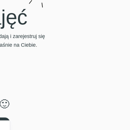
jęć
ą i zarejestruj się
łaśnie na Ciebie.
🙂