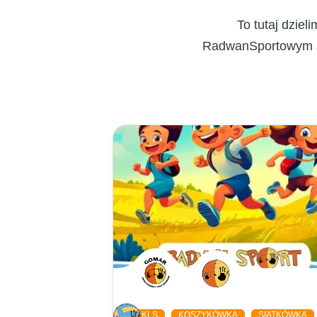
To tutaj dzie
RadwanSportowym św
KLS
KOSZYKÓWKA
SIATKÓWKA