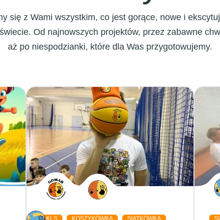
limy się z Wami wszystkim, co jest gorące, nowe i ekscyt
iecie. Od najnowszych projektów, przez zabawne chwil
aż po niespodzianki, które dla Was przygotowujemy.
KLS
KOSZYKÓWKA
SIATKÓWKA
S