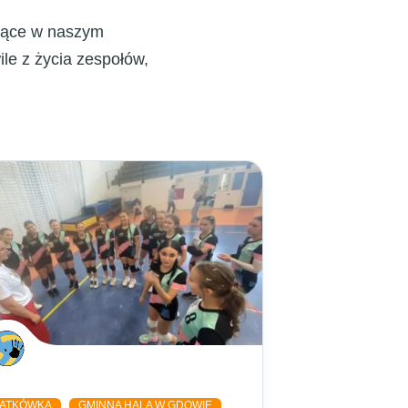
ujące w naszym
e z życia zespołów,
IATKÓWKA
GMINNA HALA W GDOWIE