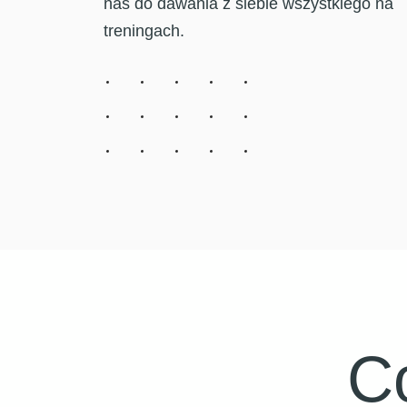
nas do dawania z siebie wszystkiego na
treningach.
C