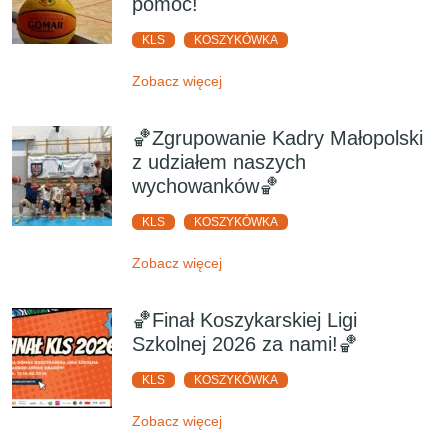
pomoc!
KLS
KOSZYKÓWKA
Zobacz więcej
🏀Zgrupowanie Kadry Małopolski
z udziałem naszych
wychowanków🏀
KLS
KOSZYKÓWKA
Zobacz więcej
🏀Finał Koszykarskiej Ligi
Szkolnej 2026 za nami!🏀
KLS
KOSZYKÓWKA
Zobacz więcej