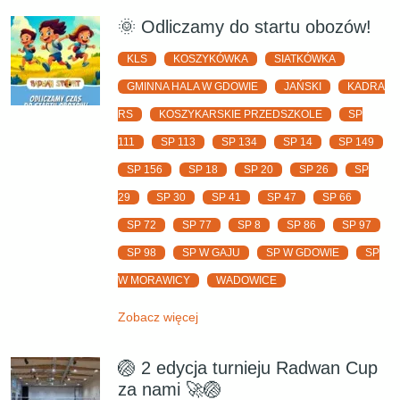
🌞 Odliczamy do startu obozów!
KLS
KOSZYKÓWKA
SIATKÓWKA
GMINNA HALA W GDOWIE
JAŃSKI
KADRA
RS
KOSZYKARSKIE PRZEDSZKOLE
SP
111
SP 113
SP 134
SP 14
SP 149
SP 156
SP 18
SP 20
SP 26
SP
29
SP 30
SP 41
SP 47
SP 66
SP 72
SP 77
SP 8
SP 86
SP 97
SP 98
SP W GAJU
SP W GDOWIE
SP
W MORAWICY
WADOWICE
Zobacz więcej
🏐 2 edycja turnieju Radwan Cup
za nami 🚀🏐