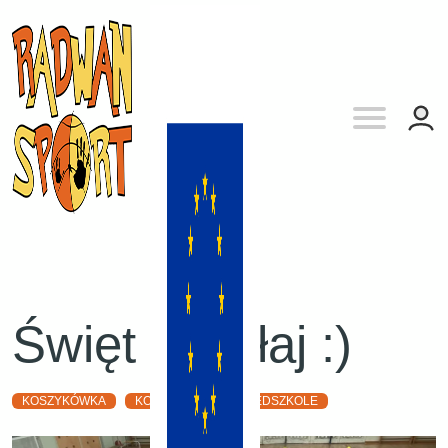
Święt Mikołaj :)
KOSZYKÓWKA
KOSZYKARSKIE PRZEDSZKOLE