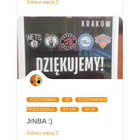
Zobacz więcej
KOSZYKÓWKA
30
KOSZYKARSKIE
PRZEDSZKOLE
SP 149
SP 29
JrNBA :)
Zobacz więcej