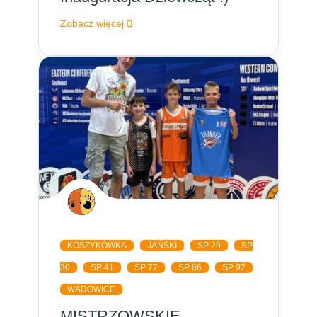
Zobacz więcej
KOSZYKÓWKA
JAŃSKI
SP 29
SP
30
SP 41
SP 77
SP 86
SP 97
WADOWICE
MISTRZOWSKIE