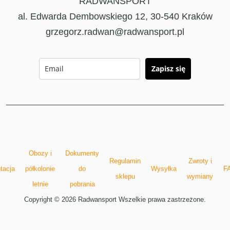
RADWANSPORT
al. Edwarda Dembowskiego 12, 30-540 Kraków
grzegorz.radwan@radwansport.pl
Zapisz się
Obozy i
Dokumenty
Regulamin
Zwroty i
tacja
półkolonie
do
Wysyłka
F
sklepu
wymiany
letnie
pobrania
Copyright © 2026 Radwansport Wszelkie prawa zastrzeżone.