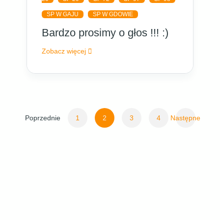
SP W GAJU
SP W GDOWIE
Bardzo prosimy o głos !!! :)
Zobacz więcej
Stronicowanie
Poprzednie
1
2
3
4
Następne
wpisów