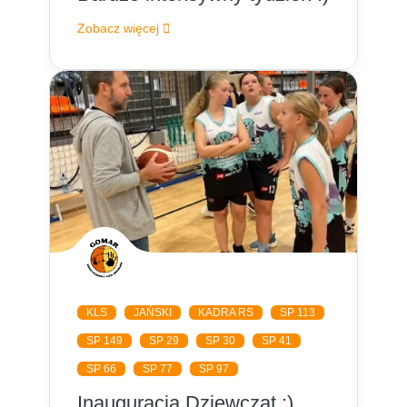
Zobacz więcej
KLS
JAŃSKI
KADRA RS
SP 113
SP 149
SP 29
SP 30
SP 41
SP 66
SP 77
SP 97
Inauguracja Dziewcząt :)