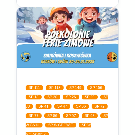
SP 111
SP 113
SP 149
SP 156
SP 18
SP 20
SP 26
SP 29
SP
30
SP 41
SP 47
SP 66
SP 72
SP 77
SP 86
SP 97
SP 98
SP
W GAJU
SP W GDOWIE
SP W
MORAWICY