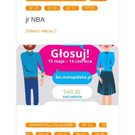
SP 29
SP 30
SP 77
SP 97
jr NBA
Zobacz więcej
GMINNA HALA W GDOWIE
SP 111
SP
20
SP 29
SP 72
SP 97
SP 98