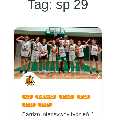
Tag:
sp 29
KLS
KADRA RS
SP 149
SP 26
SP 29
SP 97
Bardzo intensywny tydzień :)